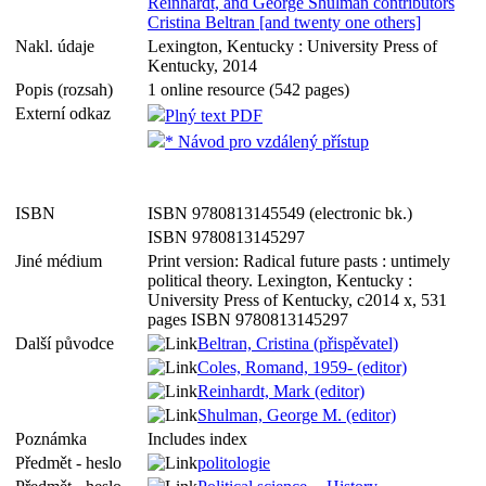
Reinhardt, and George Shulman contributors
Cristina Beltran [and twenty one others]
Nakl. údaje
Lexington, Kentucky : University Press of
Kentucky, 2014
Popis (rozsah)
1 online resource (542 pages)
Externí odkaz
Plný text PDF
* Návod pro vzdálený přístup
ISBN
ISBN 9780813145549 (electronic bk.)
ISBN 9780813145297
Jiné médium
Print version: Radical future pasts : untimely
political theory. Lexington, Kentucky :
University Press of Kentucky, c2014 x, 531
pages ISBN 9780813145297
Další původce
Beltran, Cristina (přispěvatel)
Coles, Romand, 1959- (editor)
Reinhardt, Mark (editor)
Shulman, George M. (editor)
Poznámka
Includes index
Předmět - heslo
politologie