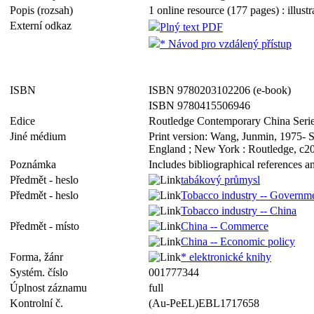
Popis (rozsah)
1 online resource (177 pages) : illustr
Externí odkaz
Plný text PDF
* Návod pro vzdálený přístup
ISBN
ISBN 9780203102206 (e-book)
ISBN 9780415506946
Edice
Routledge Contemporary China Serie
Jiné médium
Print version: Wang, Junmin, 1975- St
England ; New York : Routledge, c2
Poznámka
Includes bibliographical references a
Předmět - heslo
tabákový průmysl
Předmět - heslo
Tobacco industry -- Governme
Tobacco industry -- China
Předmět - místo
China -- Commerce
China -- Economic policy
Forma, žánr
* elektronické knihy
Systém. číslo
001777344
Úplnost záznamu
full
Kontrolní č.
(Au-PeEL)EBL1717658