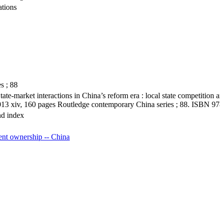
ations
s ; 88
ate-market interactions in China’s reform era : local state competition 
013 xiv, 160 pages Routledge contemporary China series ; 88. ISBN 
nd index
nt ownership -- China