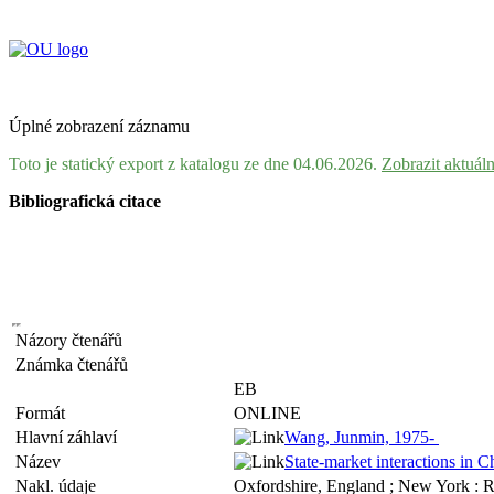
Úplné zobrazení záznamu
Toto je statický export z katalogu ze dne 04.06.2026.
Zobrazit aktuál
Bibliografická citace
Názory čtenářů
Známka čtenářů
EB
Formát
ONLINE
Hlavní záhlaví
Wang, Junmin, 1975-
Název
State-market interactions in C
Nakl. údaje
Oxfordshire, England ; New York : 