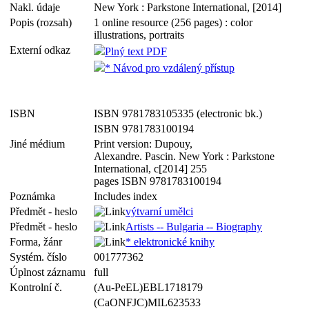
Nakl. údaje
New York : Parkstone International, [2014]
Popis (rozsah)
1 online resource (256 pages) : color
illustrations, portraits
Externí odkaz
Plný text PDF
* Návod pro vzdálený přístup
ISBN
ISBN 9781783105335 (electronic bk.)
ISBN 9781783100194
Jiné médium
Print version: Dupouy,
Alexandre. Pascin. New York : Parkstone
International, c[2014] 255
pages ISBN 9781783100194
Poznámka
Includes index
Předmět - heslo
výtvarní umělci
Předmět - heslo
Artists -- Bulgaria -- Biography
Forma, žánr
* elektronické knihy
Systém. číslo
001777362
Úplnost záznamu
full
Kontrolní č.
(Au-PeEL)EBL1718179
(CaONFJC)MIL623533