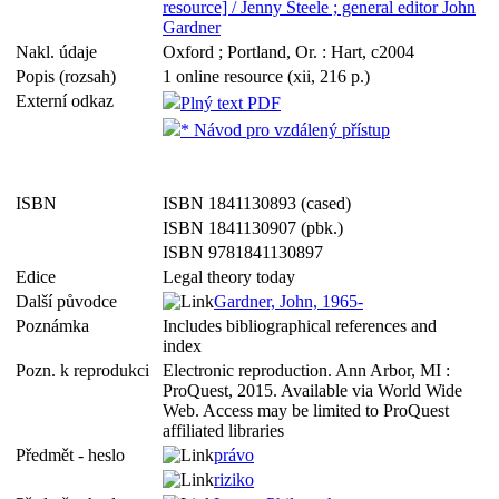
resource] / Jenny Steele ; general editor John
Gardner
Nakl. údaje
Oxford ; Portland, Or. : Hart, c2004
Popis (rozsah)
1 online resource (xii, 216 p.)
Externí odkaz
Plný text PDF
* Návod pro vzdálený přístup
ISBN
ISBN 1841130893 (cased)
ISBN 1841130907 (pbk.)
ISBN 9781841130897
Edice
Legal theory today
Další původce
Gardner, John, 1965-
Poznámka
Includes bibliographical references and
index
Pozn. k reprodukci
Electronic reproduction. Ann Arbor, MI :
ProQuest, 2015. Available via World Wide
Web. Access may be limited to ProQuest
affiliated libraries
Předmět - heslo
právo
riziko