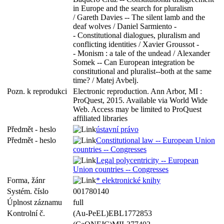
in Europe and the search for pluralism
/ Gareth Davies -- The silent lamb and the
deaf wolves / Daniel Sarmiento -
- Constitutional dialogues, pluralism and
conflicting identities / Xavier Groussot -
- Monism : a tale of the undead / Alexander
Somek -- Can European integration be
constitutional and pluralist--both at the same
time? / Matej Avbelj.
Pozn. k reprodukci
Electronic reproduction. Ann Arbor, MI :
ProQuest, 2015. Available via World Wide
Web. Access may be limited to ProQuest
affiliated libraries
Předmět - heslo
ústavní právo
Předmět - heslo
Constitutional law -- European Union
countries -- Congresses
Legal polycentricity -- European
Union countries -- Congresses
Forma, žánr
* elektronické knihy
Systém. číslo
001780140
Úplnost záznamu
full
Kontrolní č.
(Au-PeEL)EBL1772853