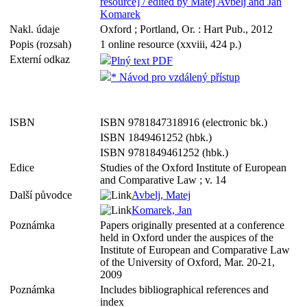
resource] / edited by Matej Avbelj and Jan
Komarek
Nakl. údaje
Oxford ; Portland, Or. : Hart Pub., 2012
Popis (rozsah)
1 online resource (xxviii, 424 p.)
Externí odkaz
Plný text PDF
* Návod pro vzdálený přístup
ISBN
ISBN 9781847318916 (electronic bk.)
ISBN 1849461252 (hbk.)
ISBN 9781849461252 (hbk.)
Edice
Studies of the Oxford Institute of European
and Comparative Law ; v. 14
Další původce
Avbelj, Matej
Komarek, Jan
Poznámka
Papers originally presented at a conference
held in Oxford under the auspices of the
Institute of European and Comparative Law
of the University of Oxford, Mar. 20-21,
2009
Poznámka
Includes bibliographical references and
index