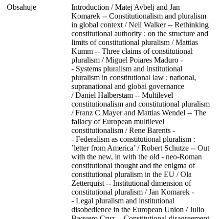
Obsahuje
Introduction / Matej Avbelj and Jan
Komarek -- Constitutionalism and pluralism
in global context / Neil Walker -- Rethinking
constitutional authority : on the structure and
limits of constitutional pluralism / Mattias
Kumm -- Three claims of constitutional
pluralism / Miguel Poiares Maduro -
- Systems pluralism and institutional
pluralism in constitutional law : national,
supranational and global governance
/ Daniel Halberstam -- Multilevel
constitutionalism and constitutional pluralism
/ Franz C Mayer and Mattias Wendel -- The
fallacy of European multilevel
constitutionalism / Rene Barents -
- Federalism as constitutional pluralism :
’letter from America’ / Robert Schutze -- Out
with the new, in with the old - neo-Roman
constitutional thought and the enigma of
constitutional pluralism in the EU / Ola
Zetterquist -- Institutional dimension of
constitutional pluralism / Jan Komarek -
- Legal pluralism and institutional
disobedience in the European Union / Julio
Baquero Cruz -- Constitutional disagreement