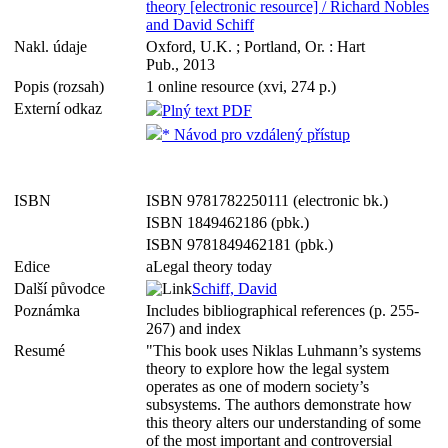
theory [electronic resource] / Richard Nobles
and David Schiff
Nakl. údaje
Oxford, U.K. ; Portland, Or. : Hart
Pub., 2013
Popis (rozsah)
1 online resource (xvi, 274 p.)
Externí odkaz
Plný text PDF
* Návod pro vzdálený přístup
ISBN
ISBN 9781782250111 (electronic bk.)
ISBN 1849462186 (pbk.)
ISBN 9781849462181 (pbk.)
Edice
aLegal theory today
Další původce
Schiff, David
Poznámka
Includes bibliographical references (p. 255-
267) and index
Resumé
"This book uses Niklas Luhmann’s systems
theory to explore how the legal system
operates as one of modern society’s
subsystems. The authors demonstrate how
this theory alters our understanding of some
of the most important and controversial