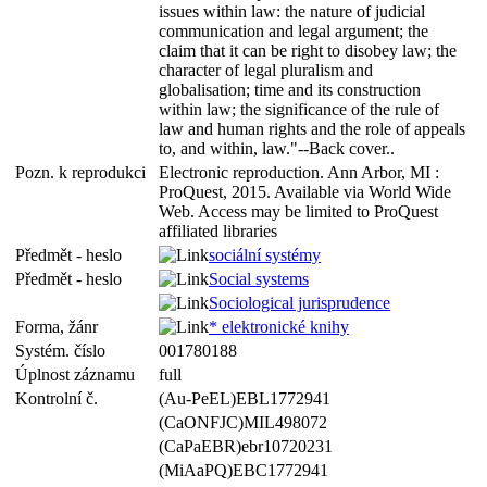
issues within law: the nature of judicial
communication and legal argument; the
claim that it can be right to disobey law; the
character of legal pluralism and
globalisation; time and its construction
within law; the significance of the rule of
law and human rights and the role of appeals
to, and within, law."--Back cover..
Pozn. k reprodukci
Electronic reproduction. Ann Arbor, MI :
ProQuest, 2015. Available via World Wide
Web. Access may be limited to ProQuest
affiliated libraries
Předmět - heslo
sociální systémy
Předmět - heslo
Social systems
Sociological jurisprudence
Forma, žánr
* elektronické knihy
Systém. číslo
001780188
Úplnost záznamu
full
Kontrolní č.
(Au-PeEL)EBL1772941
(CaONFJC)MIL498072
(CaPaEBR)ebr10720231
(MiAaPQ)EBC1772941