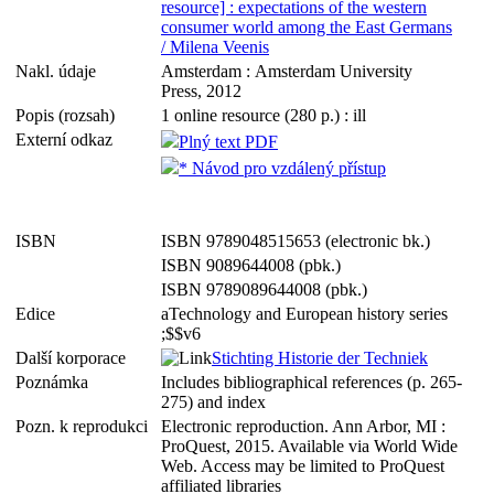
resource] : expectations of the western
consumer world among the East Germans
/ Milena Veenis
Nakl. údaje
Amsterdam : Amsterdam University
Press, 2012
Popis (rozsah)
1 online resource (280 p.) : ill
Externí odkaz
Plný text PDF
* Návod pro vzdálený přístup
ISBN
ISBN 9789048515653 (electronic bk.)
ISBN 9089644008 (pbk.)
ISBN 9789089644008 (pbk.)
Edice
aTechnology and European history series
;$$v6
Další korporace
Stichting Historie der Techniek
Poznámka
Includes bibliographical references (p. 265-
275) and index
Pozn. k reprodukci
Electronic reproduction. Ann Arbor, MI :
ProQuest, 2015. Available via World Wide
Web. Access may be limited to ProQuest
affiliated libraries