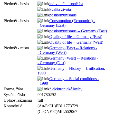
Předmět - heslo
individuální spotřeba
kvalita života
postkomunismus
Předmět - heslo
Consumption (Economics) -
- Germany (East)
postkomunismus -- Germany (East)
Quality of life -- Germany (East)
Quality of life -- Germany (West)
Předmět - místo
Germany (East) -- Relations -
- Germany (West)
Germany (West) -- Relations -
- Germany (East)
Germany -- History -- Unification,
1990
Germany -- Social conditions -
- 1990-
Forma, žánr
* elektronické knihy
Systém. číslo
001780292
Úplnost záznamu
full
Kontrolní č.
(Au-PeEL)EBL1773729
(CaONFJC)MIL552067