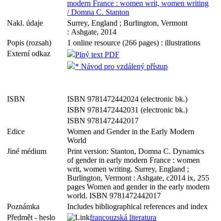
modern France : women writ, women writing
/ Domna C. Stanton
Nakl. údaje
Surrey, England ; Burlington, Vermont
: Ashgate, 2014
Popis (rozsah)
1 online resource (266 pages) : illustrations
Externí odkaz
Plný text PDF
* Návod pro vzdálený přístup
ISBN
ISBN 9781472442024 (electronic bk.)
ISBN 9781472442031 (electronic bk.)
ISBN 9781472442017
Edice
Women and Gender in the Early Modern
World
Jiné médium
Print version: Stanton, Domna C. Dynamics
of gender in early modern France : women
writ, women writing. Surrey, England ;
Burlington, Vermont : Ashgate, c2014 ix, 255
pages Women and gender in the early modern
world. ISBN 9781472442017
Poznámka
Includes bibliographical references and index
Předmět - heslo
francouzská literatura