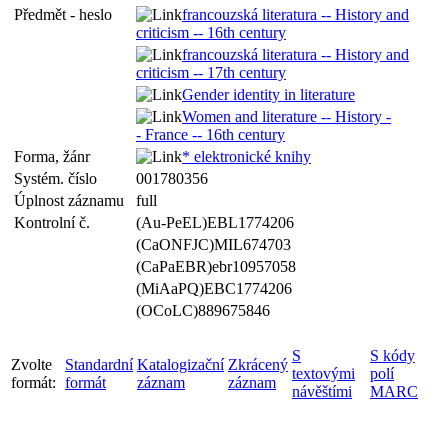
Předmět - heslo
francouzská literatura -- History and
criticism -- 16th century
francouzská literatura -- History and
criticism -- 17th century
Gender identity in literature
Women and literature -- History -
- France -- 16th century
Forma, žánr
* elektronické knihy
Systém. číslo
001780356
Úplnost záznamu
full
Kontrolní č.
(Au-PeEL)EBL1774206
(CaONFJC)MIL674703
(CaPaEBR)ebr10957058
(MiAaPQ)EBC1774206
(OCoLC)889675846
S
S kódy
Zvolte
Standardní
Katalogizační
Zkrácený
textovými
polí
formát:
formát
záznam
záznam
návěštími
MARC