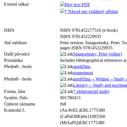
Externí odkaz
Plný text PDF
* Návod pro vzdálený přístup
ISBN
ISBN 9781452277516 (e-book)
ISBN 9781452229935
Jiné médium
Print version: Smagorinsky, Peter. Te
pages ISBN 9781452229935
Další původce
Smagorinsky, Peter (editor)
Poznámka
Includes bibliographical references a
Předmět - heslo
angličtina
gramotnost
Předmět - heslo
angličtina -- Writing -- Study
Literacy -- Study and teachin
Forma, žánr
* elektronické knihy
Systém. číslo
001780413
Úplnost záznamu
full
Kontrolní č.
(Au-PeEL)EBL1775380
(CaPaEBR)ebr11085560
(MiAaPQ)EBC1775380