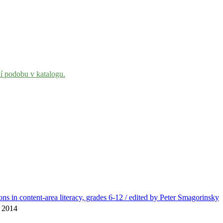
ní podobu v katalogu.
ns in content-area literacy, grades 6-12 / edited by Peter Smagorinsky
, 2014