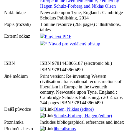
Europe in the twentieth century / edited by
Hagen Schulz-Forberg and Niklas Olsen
Nakl. údaje
Newcastle upon Tyne, England : Cambridge
Scholars Publishing, 2014
Popis (rozsah)
1 online resource (268 pages) : illustrations,
tables
Externí odkaz
Plný text PDF
* Návod pro vzdálený přístup
ISBN
ISBN 9781443866187 (electronic bk.)
ISBN 9781443860499
Jiné médium
Print version: Re-inventing Western
civilisation : transnational reconstructions of
liberalism in Europe in the twentieth
century. Newcastle upon Tyne, England :
Cambridge Scholars Publishing, c2014 xxiv,
244 pages ISBN 9781443860499
Další původce
Olsen, Niklas (editor)
Schulz-Forberg, Hagen (editor)
Poznámka
Includes bibliographical references and index
Předmět - heslo
liberalismus