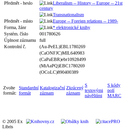
Předmět - heslo
Liberalism -- History -- Europe -- 21st
century
Transnationalism
Předmět - místo
Europe -- Foreign relations -- 1989-
Forma, žánr
* elektronické knihy
Systém. číslo
001780626
Úplnost záznamu
full
Kontrolní č.
(Au-PeEL)EBL1780269
(CaONFJC)MIL640983
(CaPaEBR)ebr10928499
(MiAaPQ)EBC1780269
(OCoLC)890400389
S
S kódy
Zvolte
Standardní
Katalogizační
Zkrácený
textovými
polí
formát:
formát
záznam
záznam
návěštími
MARC
© 2005 Ex
Libris