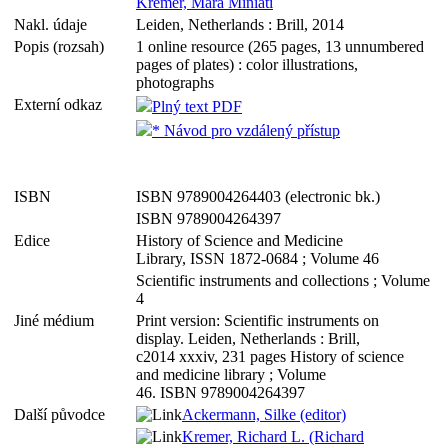
Kremer, Mara Miniati
Nakl. údaje
Leiden, Netherlands : Brill, 2014
Popis (rozsah)
1 online resource (265 pages, 13 unnumbered
pages of plates) : color illustrations,
photographs
Externí odkaz
Plný text PDF
* Návod pro vzdálený přístup
ISBN
ISBN 9789004264403 (electronic bk.)
ISBN 9789004264397
Edice
History of Science and Medicine
Library, ISSN 1872-0684 ; Volume 46
Scientific instruments and collections ; Volume
4
Jiné médium
Print version: Scientific instruments on
display. Leiden, Netherlands : Brill,
c2014 xxxiv, 231 pages History of science
and medicine library ; Volume
46. ISBN 9789004264397
Další původce
Ackermann, Silke (editor)
Kremer, Richard L. (Richard