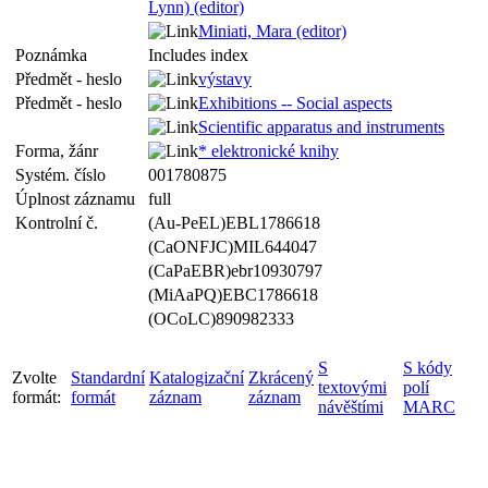
Lynn) (editor)
Miniati, Mara (editor)
Poznámka
Includes index
Předmět - heslo
výstavy
Předmět - heslo
Exhibitions -- Social aspects
Scientific apparatus and instruments
Forma, žánr
* elektronické knihy
Systém. číslo
001780875
Úplnost záznamu
full
Kontrolní č.
(Au-PeEL)EBL1786618
(CaONFJC)MIL644047
(CaPaEBR)ebr10930797
(MiAaPQ)EBC1786618
(OCoLC)890982333
S
S kódy
Zvolte
Standardní
Katalogizační
Zkrácený
textovými
polí
formát:
formát
záznam
záznam
návěštími
MARC