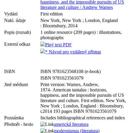
happiness, and the impossible pursuits of US
literature and culture / Andrew Warnes
Vydání
First edition
Nakl. údaje
New York, New York ; London, England
: Bloomsbury, 2014
Popis (rozsah)
1 online resource (209 pages) : illustrations,
photographs
Externí odkaz
Plný text PDF
* Návod pro vzdálený přístup
ISBN
ISBN 9781623568108 (e-book)
ISBN 9781623561079
Jiné médium
Print version: Warnes, Andrew,
1974- American tantalus : horizons,
happiness, and the impossible pursuits of US
literature and culture. First edition. New York,
New York ; London, England : Bloomsbury,
c2014 193 pages ISBN 9781623561079
Poznámka
Includes bibliographical references and index
Předmět - heslo
americká literatura
modernismus (literatura)