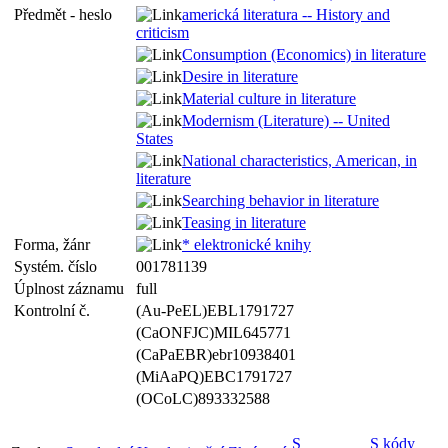
Předmět - heslo
americká literatura -- History and
criticism
Consumption (Economics) in literature
Desire in literature
Material culture in literature
Modernism (Literature) -- United
States
National characteristics, American, in
literature
Searching behavior in literature
Teasing in literature
Forma, žánr
* elektronické knihy
Systém. číslo
001781139
Úplnost záznamu
full
Kontrolní č.
(Au-PeEL)EBL1791727
(CaONFJC)MIL645771
(CaPaEBR)ebr10938401
(MiAaPQ)EBC1791727
(OCoLC)893332588
S
S kódy