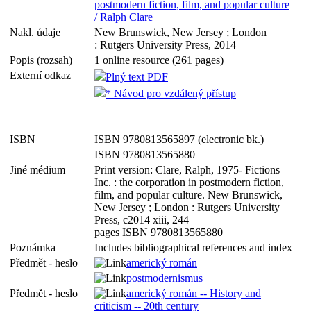
postmodern fiction, film, and popular culture
/ Ralph Clare
Nakl. údaje
New Brunswick, New Jersey ; London
: Rutgers University Press, 2014
Popis (rozsah)
1 online resource (261 pages)
Externí odkaz
Plný text PDF
* Návod pro vzdálený přístup
ISBN
ISBN 9780813565897 (electronic bk.)
ISBN 9780813565880
Jiné médium
Print version: Clare, Ralph, 1975- Fictions
Inc. : the corporation in postmodern fiction,
film, and popular culture. New Brunswick,
New Jersey ; London : Rutgers University
Press, c2014 xiii, 244
pages ISBN 9780813565880
Poznámka
Includes bibliographical references and index
Předmět - heslo
americký román
postmodernismus
Předmět - heslo
americký román -- History and
criticism -- 20th century