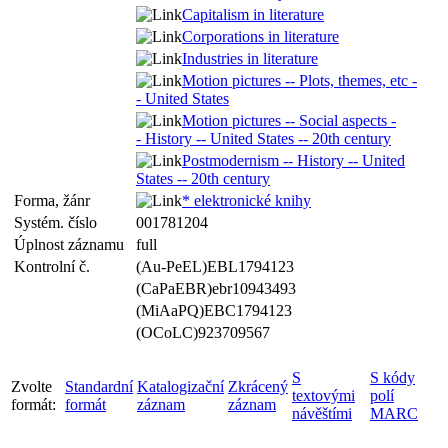
Capitalism in literature
Corporations in literature
Industries in literature
Motion pictures -- Plots, themes, etc -
- United States
Motion pictures -- Social aspects -
- History -- United States -- 20th century
Postmodernism -- History -- United
States -- 20th century
Forma, žánr
* elektronické knihy
Systém. číslo
001781204
Úplnost záznamu
full
Kontrolní č.
(Au-PeEL)EBL1794123
(CaPaEBR)ebr10943493
(MiAaPQ)EBC1794123
(OCoLC)923709567
S
S kódy
Zvolte
Standardní
Katalogizační
Zkrácený
textovými
polí
formát:
formát
záznam
záznam
návěštími
MARC