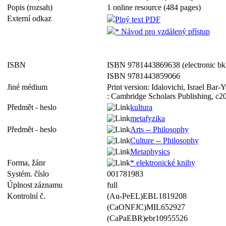
Popis (rozsah)
1 online resource (484 pages)
Externí odkaz
Plný text PDF
* Návod pro vzdálený přístup
ISBN
ISBN 9781443869638 (electronic bk
ISBN 9781443859066
Jiné médium
Print version: Idalovichi, Israel Ba
: Cambridge Scholars Publishing, c
Předmět - heslo
kultura
metafyzika
Předmět - heslo
Arts -- Philosophy
Culture -- Philosophy
Metaphysics
Forma, žánr
* elektronické knihy
Systém. číslo
001781983
Úplnost záznamu
full
Kontrolní č.
(Au-PeEL)EBL1819208
(CaONFJC)MIL652927
(CaPaEBR)ebr10955526