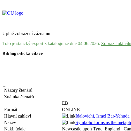
Úplné zobrazení záznamu
Toto je statický export z katalogu ze dne 04.06.2026.
Zobrazit aktuál
Bibliografická citace
Názory čtenářů
Známka čtenářů
EB
Formát
ONLINE
Hlavní záhlaví
Idalovichi, Israel Bar-Yehuda
Název
Symbolic forms as the metaphy
Nakl. údaje
Newcastle upon Tyne, England : Cam