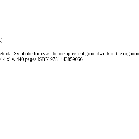
.)
r-Yehuda. Symbolic forms as the metaphysical groundwork of the organo
2014 xliv, 440 pages ISBN 9781443859066