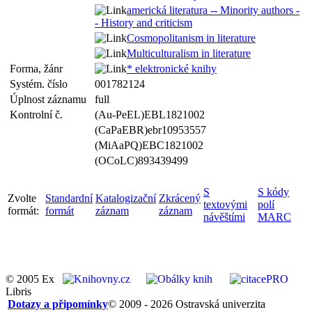
americká literatura -- Minority authors -
- History and criticism
Cosmopolitanism in literature
Multiculturalism in literature
Forma, žánr
* elektronické knihy
Systém. číslo
001782124
Úplnost záznamu
full
Kontrolní č.
(Au-PeEL)EBL1821002
(CaPaEBR)ebr10953557
(MiAaPQ)EBC1821002
(OCoLC)893439499
S
S kódy
Zvolte
Standardní
Katalogizační
Zkrácený
textovými
polí
formát:
formát
záznam
záznam
návěštími
MARC
© 2005 Ex
Libris
Dotazy a připomínky
© 2009 - 2026 Ostravská univerzita