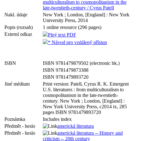
multiculturalism to cosmopolitanism in the
late-twentieth-century / Cyrus Patell
Nakl. údaje
New York ; London, [England] : New York
University Press, 2014
Popis (rozsah)
1 online resource (296 pages)
Externí odkaz
Plný text PDF
* Návod pro vzdálený přístup
ISBN
ISBN 9781479879502 (electronic bk.)
ISBN 9781479873388
ISBN 9781479893720
Jiné médium
Print version: Patell, Cyrus R. K. Emergent
U.S. literatures : from multiculturalism to
cosmopolitanism in the late-twentieth-
century. New York ; London, [England] :
New York University Press, c2014 ix, 285
pages ISBN 9781479893720
Poznámka
Includes index
Předmět - heslo
americká literatura
Předmět - heslo
americká literatura -- History and
criticism -- 20th century