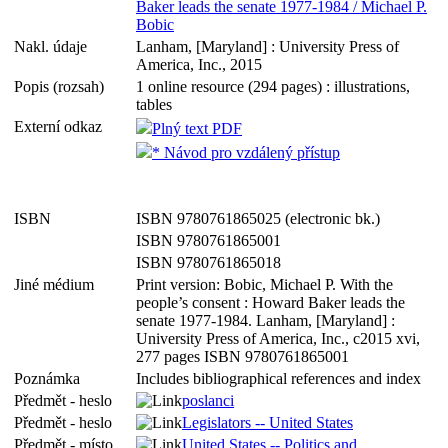
Baker leads the senate 1977-1984 / Michael P.
Bobic
Nakl. údaje
Lanham, [Maryland] : University Press of
America, Inc., 2015
Popis (rozsah)
1 online resource (294 pages) : illustrations,
tables
Externí odkaz
Plný text PDF
* Návod pro vzdálený přístup
ISBN
ISBN 9780761865025 (electronic bk.)
ISBN 9780761865001
ISBN 9780761865018
Jiné médium
Print version: Bobic, Michael P. With the
people’s consent : Howard Baker leads the
senate 1977-1984. Lanham, [Maryland] :
University Press of America, Inc., c2015 xvi,
277 pages ISBN 9780761865001
Poznámka
Includes bibliographical references and index
Předmět - heslo
poslanci
Předmět - heslo
Legislators -- United States
Předmět - místo
United States -- Politics and