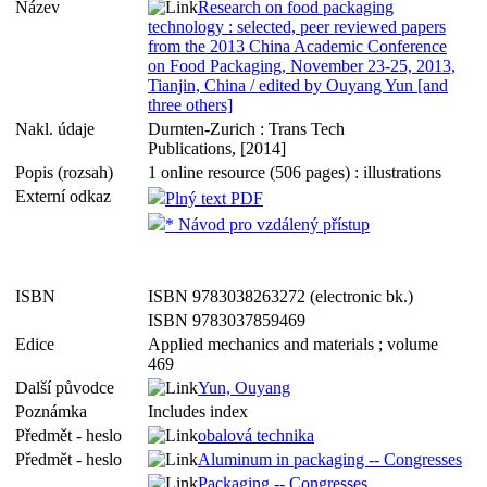
Název
Research on food packaging
technology : selected, peer reviewed papers
from the 2013 China Academic Conference
on Food Packaging, November 23-25, 2013,
Tianjin, China / edited by Ouyang Yun [and
three others]
Nakl. údaje
Durnten-Zurich : Trans Tech
Publications, [2014]
Popis (rozsah)
1 online resource (506 pages) : illustrations
Externí odkaz
Plný text PDF
* Návod pro vzdálený přístup
ISBN
ISBN 9783038263272 (electronic bk.)
ISBN 9783037859469
Edice
Applied mechanics and materials ; volume
469
Další původce
Yun, Ouyang
Poznámka
Includes index
Předmět - heslo
obalová technika
Předmět - heslo
Aluminum in packaging -- Congresses
Packaging -- Congresses