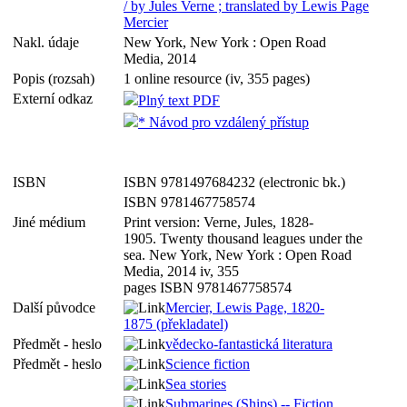
/ by Jules Verne ; translated by Lewis Page
Mercier
Nakl. údaje
New York, New York : Open Road
Media, 2014
Popis (rozsah)
1 online resource (iv, 355 pages)
Externí odkaz
Plný text PDF
* Návod pro vzdálený přístup
ISBN
ISBN 9781497684232 (electronic bk.)
ISBN 9781467758574
Jiné médium
Print version: Verne, Jules, 1828-
1905. Twenty thousand leagues under the
sea. New York, New York : Open Road
Media, 2014 iv, 355
pages ISBN 9781467758574
Další původce
Mercier, Lewis Page, 1820-
1875 (překladatel)
Předmět - heslo
vědecko-fantastická literatura
Předmět - heslo
Science fiction
Sea stories
Submarines (Ships) -- Fiction