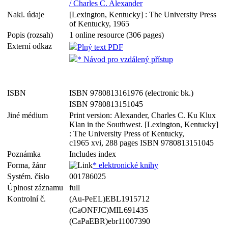
/ Charles C. Alexander
Nakl. údaje
[Lexington, Kentucky] : The University Press
of Kentucky, 1965
Popis (rozsah)
1 online resource (306 pages)
Externí odkaz
Plný text PDF
* Návod pro vzdálený přístup
ISBN
ISBN 9780813161976 (electronic bk.)
ISBN 9780813151045
Jiné médium
Print version: Alexander, Charles C. Ku Klux
Klan in the Southwest. [Lexington, Kentucky]
: The University Press of Kentucky,
c1965 xvi, 288 pages ISBN 9780813151045
Poznámka
Includes index
Forma, žánr
* elektronické knihy
Systém. číslo
001786025
Úplnost záznamu
full
Kontrolní č.
(Au-PeEL)EBL1915712
(CaONFJC)MIL691435
(CaPaEBR)ebr11007390