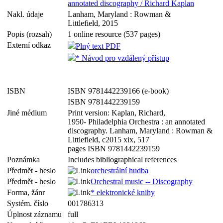
annotated discography / Richard Kaplan
Nakl. údaje
Lanham, Maryland : Rowman &
Littlefield, 2015
Popis (rozsah)
1 online resource (537 pages)
Externí odkaz
Plný text PDF
* Návod pro vzdálený přístup
ISBN
ISBN 9781442239166 (e-book)
ISBN 9781442239159
Jiné médium
Print version: Kaplan, Richard,
1950- Philadelphia Orchestra : an annotated
discography. Lanham, Maryland : Rowman &
Littlefield, c2015 xix, 517
pages ISBN 9781442239159
Poznámka
Includes bibliographical references
Předmět - heslo
orchestrální hudba
Předmět - heslo
Orchestral music -- Discography
Forma, žánr
* elektronické knihy
Systém. číslo
001786313
Úplnost záznamu
full