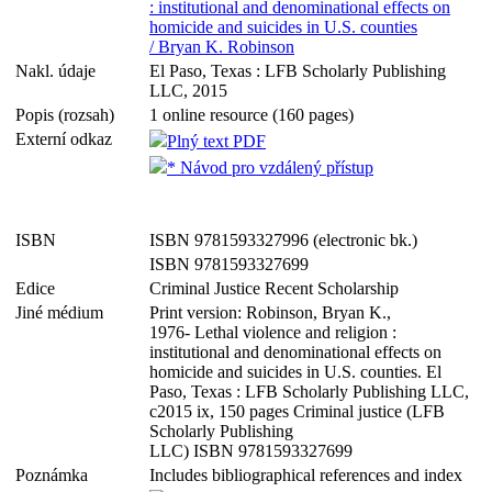
: institutional and denominational effects on
homicide and suicides in U.S. counties
/ Bryan K. Robinson
Nakl. údaje
El Paso, Texas : LFB Scholarly Publishing
LLC, 2015
Popis (rozsah)
1 online resource (160 pages)
Externí odkaz
Plný text PDF
* Návod pro vzdálený přístup
ISBN
ISBN 9781593327996 (electronic bk.)
ISBN 9781593327699
Edice
Criminal Justice Recent Scholarship
Jiné médium
Print version: Robinson, Bryan K.,
1976- Lethal violence and religion :
institutional and denominational effects on
homicide and suicides in U.S. counties. El
Paso, Texas : LFB Scholarly Publishing LLC,
c2015 ix, 150 pages Criminal justice (LFB
Scholarly Publishing
LLC) ISBN 9781593327699
Poznámka
Includes bibliographical references and index