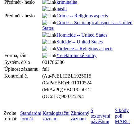
Předmět - heslo
kriminalita
násilí
Předmět - heslo
Crime -- Religious aspects
Crime -- Sociological aspects -- United
States
Homicide -- United States
Suicide -- United States
Violence -- Religious aspects
Forma, žánr
* elektronické knihy
Systém. číslo
001786386
Úplnost záznamu
full
Kontrolní č.
(Au-PeEL)EBL1925015
(CaPaEBR)ebr11010524
(MiAaPQ)EBC1925015
(OCoLC)900725294
S
S kódy
Zvolte
Standardní
Katalogizační
Zkrácený
textovými
polí
formát:
formát
záznam
záznam
návěštími
MARC