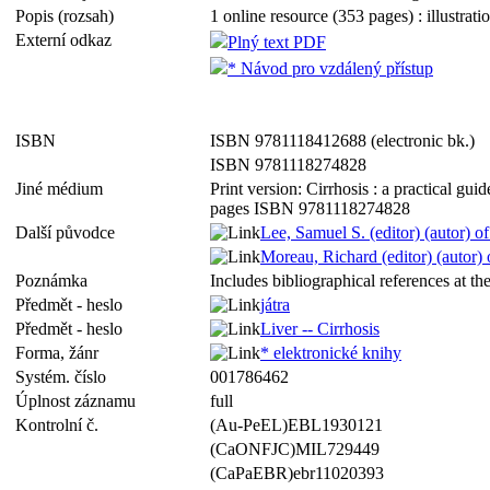
Popis (rozsah)
1 online resource (353 pages) : illustrati
Externí odkaz
Plný text PDF
* Návod pro vzdálený přístup
ISBN
ISBN 9781118412688 (electronic bk.)
ISBN 9781118274828
Jiné médium
Print version: Cirrhosis : a practical g
pages ISBN 9781118274828
Další původce
Lee, Samuel S. (editor) (autor) of
Moreau, Richard (editor) (autor) o
Poznámka
Includes bibliographical references at t
Předmět - heslo
játra
Předmět - heslo
Liver -- Cirrhosis
Forma, žánr
* elektronické knihy
Systém. číslo
001786462
Úplnost záznamu
full
Kontrolní č.
(Au-PeEL)EBL1930121
(CaONFJC)MIL729449
(CaPaEBR)ebr11020393