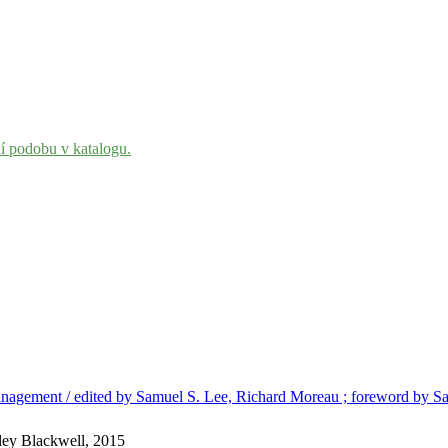
ní podobu v katalogu.
 management / edited by Samuel S. Lee, Richard Moreau ; foreword by 
iley Blackwell, 2015