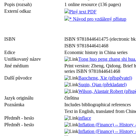
Popis (rozsah)
1 online resource (136 pages)
Externí odkaz
Plný text PDF
* Návod pro vzdálený přístup
ISBN
ISBN 9781844641475 (electronic bk
ISBN 9781844641468
Edice
Economic history in China series
Unifikovaný název
Tong huo peng zhang shi hua.
Jiné médium
Print version: Zheng, Qidong. Brief h
series ISBN 9781844641468
Další původce
Baocheng, Xie (přispěvatel)
Suqin, Qian (překladatel)
Wilson, Alastair Robert (přisp
Jazyk originálu
čínština
Poznámka
Includes bibliographical references
Text in English, translated from Chin
Předmět - heslo
inflace
Předmět - heslo
Inflation (Finance) -- History 
Inflation (Finance) -- History 