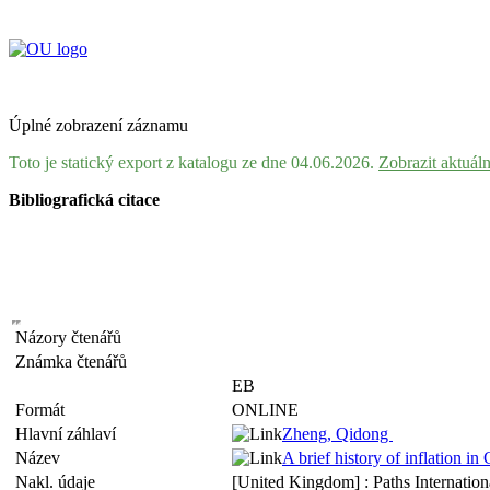
Úplné zobrazení záznamu
Toto je statický export z katalogu ze dne 04.06.2026.
Zobrazit aktuál
Bibliografická citace
Názory čtenářů
Známka čtenářů
EB
Formát
ONLINE
Hlavní záhlaví
Zheng, Qidong
Název
A brief history of inflation i
Nakl. údaje
[United Kingdom] : Paths Internation