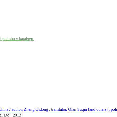
ní podobu v katalogu.
n China / author, Zheng Qidong ; translator, Qian Suqin [and others] ; p
al Ltd, [2013]