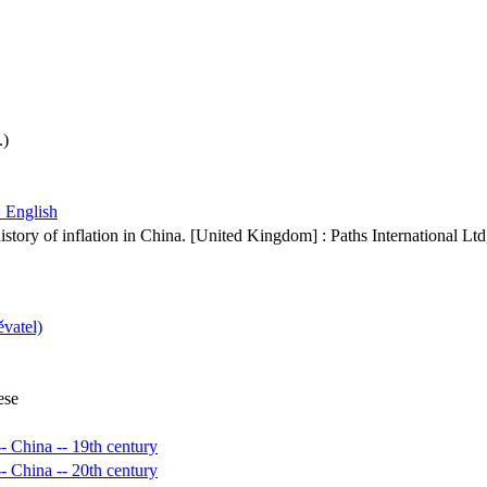
.)
 English
istory of inflation in China. [United Kingdom] : Paths International Lt
ěvatel)
ese
-- China -- 19th century
-- China -- 20th century