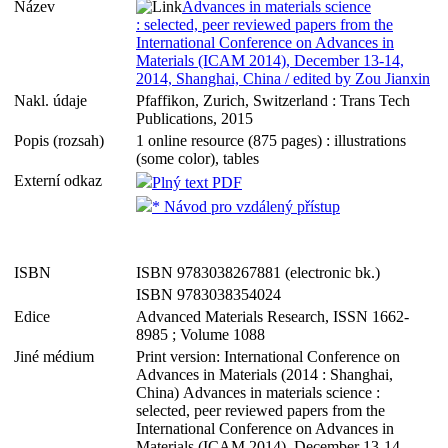
Název
Advances in materials science
: selected, peer reviewed papers from the
International Conference on Advances in
Materials (ICAM 2014), December 13-14,
2014, Shanghai, China / edited by Zou Jianxin
Nakl. údaje
Pfaffikon, Zurich, Switzerland : Trans Tech
Publications, 2015
Popis (rozsah)
1 online resource (875 pages) : illustrations
(some color), tables
Externí odkaz
Plný text PDF
* Návod pro vzdálený přístup
ISBN
ISBN 9783038267881 (electronic bk.)
ISBN 9783038354024
Edice
Advanced Materials Research, ISSN 1662-
8985 ; Volume 1088
Jiné médium
Print version: International Conference on
Advances in Materials (2014 : Shanghai,
China) Advances in materials science :
selected, peer reviewed papers from the
International Conference on Advances in
Materials (ICAM 2014), December 13-14,