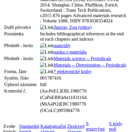
2014, Shanghai, China. Pfaffikon, Zurich,
Switzerland : Trans Tech Publications,
c2015 876 pages Advanced materials research
; Volume 1088. ISBN 9783038354024
Další původce
Jianxin, Zou (editor)
Poznámka
Includes bibliographical references at the end
of each chapters and indexes
Předmět - heslo
materiály
nauka o materiálu
Předmět - heslo
Materials science -- Periodicals
Materials -- Deterioration -- Periodicals
Forma, žánr
* elektronické knihy
Systém. číslo
001787416
Úplnost záznamu
full
Kontrolní č.
(Au-PeEL)EBL1980776
(CaPaEBR)ebr11031164
(MiAaPQ)EBC1980776
(OCoLC)905984778
S
S kódy
Zvolte
Standardní
Katalogizační
Zkrácený
textovými
polí
formát:
formát
záznam
záznam