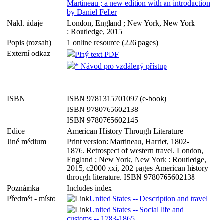
Martineau ; a new edition with an introduction
by Daniel Feller
Nakl. údaje
London, England ; New York, New York
: Routledge, 2015
Popis (rozsah)
1 online resource (226 pages)
Externí odkaz
Plný text PDF
* Návod pro vzdálený přístup
ISBN
ISBN 9781315701097 (e-book)
ISBN 9780765602138
ISBN 9780765602145
Edice
American History Through Literature
Jiné médium
Print version: Martineau, Harriet, 1802-
1876. Retrospect of western travel. London,
England ; New York, New York : Routledge,
2015, c2000 xxi, 202 pages American history
through literature. ISBN 9780765602138
Poznámka
Includes index
Předmět - místo
United States -- Description and travel
United States -- Social life and
customs -- 1783-1865