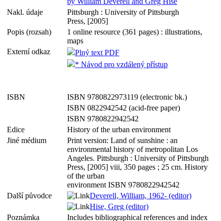
by William Deverell and Greg Hise
Nakl. údaje
Pittsburgh : University of Pittsburgh
Press, [2005]
Popis (rozsah)
1 online resource (361 pages) : illustrations,
maps
Externí odkaz
Plný text PDF
* Návod pro vzdálený přístup
ISBN
ISBN 9780822973119 (electronic bk.)
ISBN 0822942542 (acid-free paper)
ISBN 9780822942542
Edice
History of the urban environment
Jiné médium
Print version: Land of sunshine : an
environmental history of metropolitan Los
Angeles. Pittsburgh : University of Pittsburgh
Press, [2005] viii, 350 pages ; 25 cm. History
of the urban
environment ISBN 9780822942542
Další původce
Deverell, William, 1962- (editor)
Hise, Greg (editor)
Poznámka
Includes bibliographical references and index