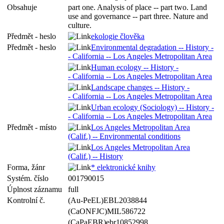
Obsahuje
part one. Analysis of place -- part two. Land
use and governance -- part three. Nature and
culture.
Předmět - heslo
ekologie člověka
Předmět - heslo
Environmental degradation -- History -
- California -- Los Angeles Metropolitan Area
Human ecology -- History -
- California -- Los Angeles Metropolitan Area
Landscape changes -- History -
- California -- Los Angeles Metropolitan Area
Urban ecology (Sociology) -- History -
- California -- Los Angeles Metropolitan Area
Předmět - místo
Los Angeles Metropolitan Area
(Calif.) -- Environmental conditions
Los Angeles Metropolitan Area
(Calif.) -- History
Forma, žánr
* elektronické knihy
Systém. číslo
001790015
Úplnost záznamu
full
Kontrolní č.
(Au-PeEL)EBL2038844
(CaONFJC)MIL586722
(CaPaEBR)ebr10852998