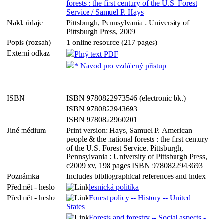
forests : the first century of the U.S. Forest
Service / Samuel P. Hays
Nakl. údaje
Pittsburgh, Pennsylvania : University of
Pittsburgh Press, 2009
Popis (rozsah)
1 online resource (217 pages)
Externí odkaz
Plný text PDF
* Návod pro vzdálený přístup
ISBN
ISBN 9780822973546 (electronic bk.)
ISBN 9780822943693
ISBN 9780822960201
Jiné médium
Print version: Hays, Samuel P. American
people & the national forests : the first century
of the U.S. Forest Service. Pittsburgh,
Pennsylvania : University of Pittsburgh Press,
c2009 xv, 198 pages ISBN 9780822943693
Poznámka
Includes bibliographical references and index
Předmět - heslo
lesnická politika
Předmět - heslo
Forest policy -- History -- United
States
Forests and forestry -- Social aspects -