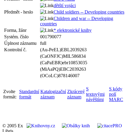
dětští vojáci
Předmět - heslo
Child soldiers -- Developing countries
Children and war -- Developing
countries
Forma, žánr
* elektronické knihy
Systém. číslo
001790077
Úplnost záznamu
full
Kontrolní č.
(Au-PeEL)EBL2039263
(CaONFJC)MIL586834
(CaPaEBR)ebr10853035
(MiAaPQ)EBC2039263
(OCoLC)878146007
S
S kódy
Zvolte
Standardní
Katalogizační
Zkrácený
textovými
polí
formát:
formát
záznam
záznam
návěštími
MARC
© 2005 Ex
Libris