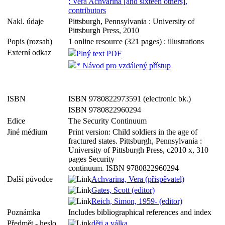
; Vera Achvarina [and sixteen others],
contributors
Nakl. údaje
Pittsburgh, Pennsylvania : University of
Pittsburgh Press, 2010
Popis (rozsah)
1 online resource (321 pages) : illustrations
Externí odkaz
Plný text PDF
* Návod pro vzdálený přístup
ISBN
ISBN 9780822973591 (electronic bk.)
ISBN 9780822960294
Edice
The Security Continuum
Jiné médium
Print version: Child soldiers in the age of
fractured states. Pittsburgh, Pennsylvania :
University of Pittsburgh Press, c2010 x, 310
pages Security
continuum. ISBN 9780822960294
Další původce
Achvarina, Vera (přispěvatel)
Gates, Scott (editor)
Reich, Simon, 1959- (editor)
Poznámka
Includes bibliographical references and index
Předmět - heslo
děti a válka