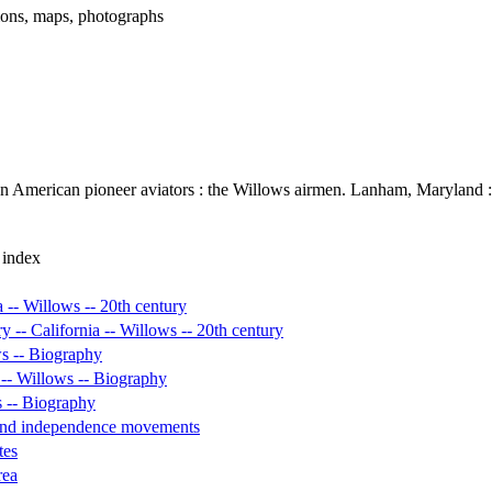
ations, maps, photographs
n American pioneer aviators : the Willows airmen. Lanham, Maryland 
 index
ia -- Willows -- 20th century
ory -- California -- Willows -- 20th century
ows -- Biography
 -- Willows -- Biography
s -- Biography
 and independence movements
tes
rea