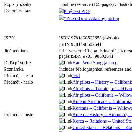
Popis (rozsah)
1 online resource (165 pages) : illustr
Externí odkaz
Plný text PDF
* Návod pro vzdálený přístup
ISBN
ISBN 9781498502658 (e-book)
ISBN 9781498502641
Jiné médium
Print version: Chang, Edward T. Korea
pages ISBN 9781498502641
Další původce
Han, Woo Sung (autor)
Poznámka
Includes bibliographical references and
Předmět - heslo
letci
Předmět - heslo
Air pilots -- History -- Californ
Air pilots -- Training of -- Hist
Air pilots -- California -- Will
Korean Americans -- California
Koreans -- California -- Willow
Předmět - místo
Korea -- History -- Autonomy
Korea -- Relations -- United Sta
United States -- Relations -- Ko