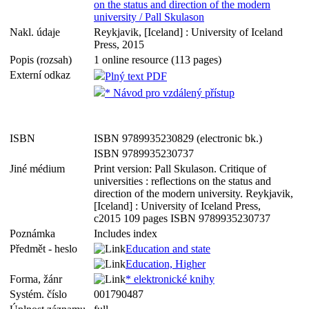
on the status and direction of the modern
university / Pall Skulason
Nakl. údaje
Reykjavik, [Iceland] : University of Iceland
Press, 2015
Popis (rozsah)
1 online resource (113 pages)
Externí odkaz
Plný text PDF
* Návod pro vzdálený přístup
ISBN
ISBN 9789935230829 (electronic bk.)
ISBN 9789935230737
Jiné médium
Print version: Pall Skulason. Critique of
universities : reflections on the status and
direction of the modern university. Reykjavik,
[Iceland] : University of Iceland Press,
c2015 109 pages ISBN 9789935230737
Poznámka
Includes index
Předmět - heslo
Education and state
Education, Higher
Forma, žánr
* elektronické knihy
Systém. číslo
001790487