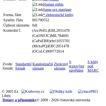
Human rights
Same-sex marriage
Forma, žánr
* elektronické knihy
Systém. číslo
001790552
Úplnost záznamu
full
Kontrolní č.
(Au-PeEL)EBL2051478
(CaONFJC)MIL784691
(CaPaEBR)ebr11055701
(MiAaPQ)EBC2051478
(OCoLC)909772614
S
S kódy
Zvolte
Standardní
Katalogizační
Zkrácený
textovými
polí
formát:
formát
záznam
záznam
návěštími
MARC
© 2005 Ex
Libris
Dotazy a připomínky
© 2009 - 2026 Ostravská univerzita