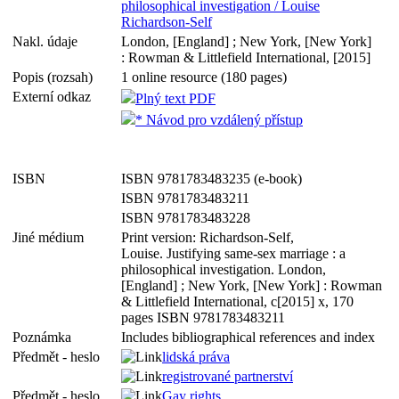
philosophical investigation / Louise
Richardson-Self
Nakl. údaje
London, [England] ; New York, [New York]
: Rowman & Littlefield International, [2015]
Popis (rozsah)
1 online resource (180 pages)
Externí odkaz
Plný text PDF
* Návod pro vzdálený přístup
ISBN
ISBN 9781783483235 (e-book)
ISBN 9781783483211
ISBN 9781783483228
Jiné médium
Print version: Richardson-Self,
Louise. Justifying same-sex marriage : a
philosophical investigation. London,
[England] ; New York, [New York] : Rowman
& Littlefield International, c[2015] x, 170
pages ISBN 9781783483211
Poznámka
Includes bibliographical references and index
Předmět - heslo
lidská práva
registrované partnerství
Předmět - heslo
Gay rights