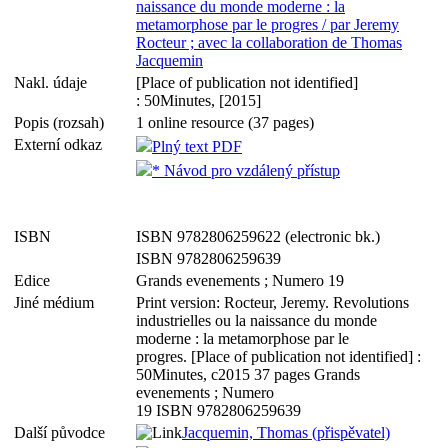
naissance du monde moderne : la
metamorphose par le progres / par Jeremy
Rocteur ; avec la collaboration de Thomas
Jacquemin
Nakl. údaje
[Place of publication not identified]
: 50Minutes, [2015]
Popis (rozsah)
1 online resource (37 pages)
Externí odkaz
Plný text PDF
* Návod pro vzdálený přístup
ISBN
ISBN 9782806259622 (electronic bk.)
ISBN 9782806259639
Edice
Grands evenements ; Numero 19
Jiné médium
Print version: Rocteur, Jeremy. Revolutions
industrielles ou la naissance du monde
moderne : la metamorphose par le
progres. [Place of publication not identified] :
50Minutes, c2015 37 pages Grands
evenements ; Numero
19 ISBN 9782806259639
Další původce
Jacquemin, Thomas (přispěvatel)