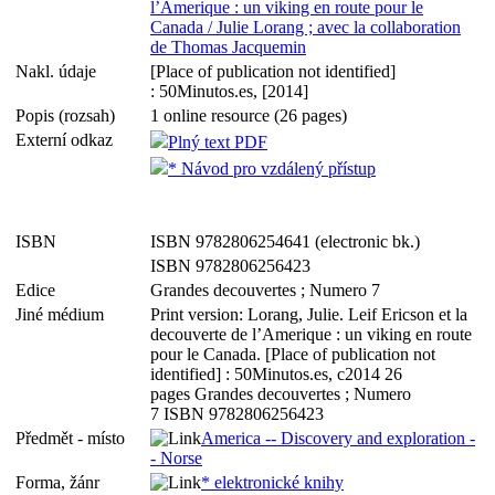
l’Amerique : un viking en route pour le
Canada / Julie Lorang ; avec la collaboration
de Thomas Jacquemin
Nakl. údaje
[Place of publication not identified]
: 50Minutos.es, [2014]
Popis (rozsah)
1 online resource (26 pages)
Externí odkaz
Plný text PDF
* Návod pro vzdálený přístup
ISBN
ISBN 9782806254641 (electronic bk.)
ISBN 9782806256423
Edice
Grandes decouvertes ; Numero 7
Jiné médium
Print version: Lorang, Julie. Leif Ericson et la
decouverte de l’Amerique : un viking en route
pour le Canada. [Place of publication not
identified] : 50Minutos.es, c2014 26
pages Grandes decouvertes ; Numero
7 ISBN 9782806256423
Předmět - místo
America -- Discovery and exploration -
- Norse
Forma, žánr
* elektronické knihy