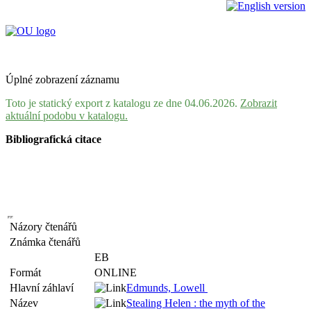
Úplné zobrazení záznamu
Toto je statický export z katalogu ze dne 04.06.2026.
Zobrazit
aktuální podobu v katalogu.
Bibliografická citace
Názory čtenářů
Známka čtenářů
EB
Formát
ONLINE
Hlavní záhlaví
Edmunds, Lowell
Název
Stealing Helen : the myth of the