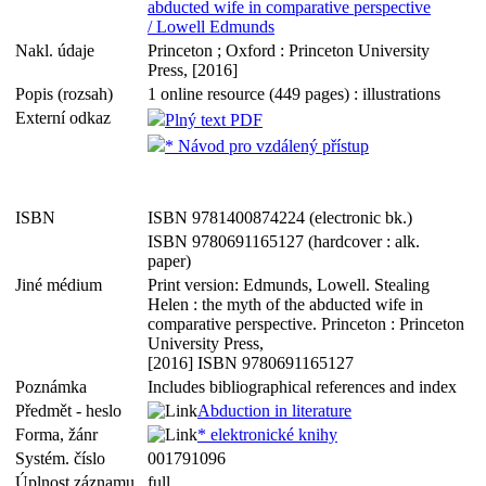
abducted wife in comparative perspective
/ Lowell Edmunds
Nakl. údaje
Princeton ; Oxford : Princeton University
Press, [2016]
Popis (rozsah)
1 online resource (449 pages) : illustrations
Externí odkaz
Plný text PDF
* Návod pro vzdálený přístup
ISBN
ISBN 9781400874224 (electronic bk.)
ISBN 9780691165127 (hardcover : alk.
paper)
Jiné médium
Print version: Edmunds, Lowell. Stealing
Helen : the myth of the abducted wife in
comparative perspective. Princeton : Princeton
University Press,
[2016] ISBN 9780691165127
Poznámka
Includes bibliographical references and index
Předmět - heslo
Abduction in literature
Forma, žánr
* elektronické knihy
Systém. číslo
001791096
Úplnost záznamu
full