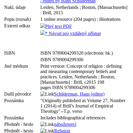
/ edited by Hans Schilderman
Nakl. údaje
Leiden, Netherlands ; Boston, [Massachusetts]
: Brill, 2015
Popis (rozsah)
1 online resource (204 pages) : illustrations
Externí odkaz
Plný text PDF
* Návod pro vzdálený přístup
ISBN
ISBN 9789004299320 (electronic bk.)
ISBN 9789004299306
Jiné médium
Print version: Concept of religion : defining
and measuring contemporary beliefs and
practices. Leiden, Netherlands ; Boston,
[Massachusetts] : Brill, c2015 198
pages ISBN 9789004299306
Další původce
Schilderman, Hans (editor)
Poznámka
"Originally published as Volume 27, Number
1 (2014) of Brill’s Journal of Empirical
Theology"--T.p. verso
Poznámka
Includes bibliographical references
Předmět - heslo
náboženství
Předmět - heslo
Religion