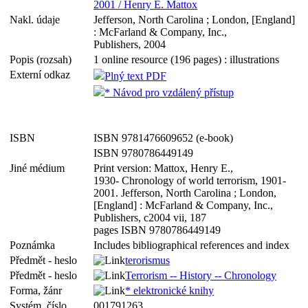
2001 / Henry E. Mattox
Nakl. údaje
Jefferson, North Carolina ; London, [England]
: McFarland & Company, Inc.,
Publishers, 2004
Popis (rozsah)
1 online resource (196 pages) : illustrations
Externí odkaz
Plný text PDF
* Návod pro vzdálený přístup
ISBN
ISBN 9781476609652 (e-book)
ISBN 9780786449149
Jiné médium
Print version: Mattox, Henry E.,
1930- Chronology of world terrorism, 1901-
2001. Jefferson, North Carolina ; London,
[England] : McFarland & Company, Inc.,
Publishers, c2004 vii, 187
pages ISBN 9780786449149
Poznámka
Includes bibliographical references and index
Předmět - heslo
terorismus
Předmět - heslo
Terrorism -- History -- Chronology
Forma, žánr
* elektronické knihy
Systém. číslo
001791263