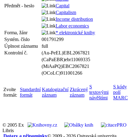
Předmět - heslo
Capital
Capitalism
Income distribution
Labor economics
Forma, žánr
* elektronické knihy
Systém. číslo
001791299
Úplnost záznamu
full
Kontrolní č.
(Au-PeEL)EBL2067821
(CaPaEBR)ebr11069335
(MiAaPQ)EBC2067821
(OCoLC)911001266
S
S kódy
Zvolte
Standardní
Katalogizační
Zkrácený
textovými
polí
formát:
formát
záznam
záznam
návěštími
MARC
© 2005 Ex
Libris
Dotazy a připomínky
© 2009 - 2026 Ostravská univerzita