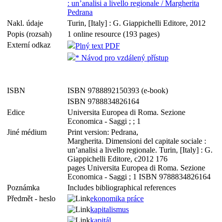
: un’analisi a livello regionale / Margherita
Pedrana
Nakl. údaje
Turin, [Italy] : G. Giappichelli Editore, 2012
Popis (rozsah)
1 online resource (193 pages)
Externí odkaz
Plný text PDF
* Návod pro vzdálený přístup
ISBN
ISBN 9788892150393 (e-book)
ISBN 9788834826164
Edice
Universita Europea di Roma. Sezione
Economica - Saggi ; ; 1
Jiné médium
Print version: Pedrana,
Margherita. Dimensioni del capitale sociale :
un’analisi a livello regionale. Turin, [Italy] : G.
Giappichelli Editore, c2012 176
pages Universita Europea di Roma. Sezione
Economica - Saggi ; 1 ISBN 9788834826164
Poznámka
Includes bibliographical references
Předmět - heslo
ekonomika práce
kapitalismus
kapitál