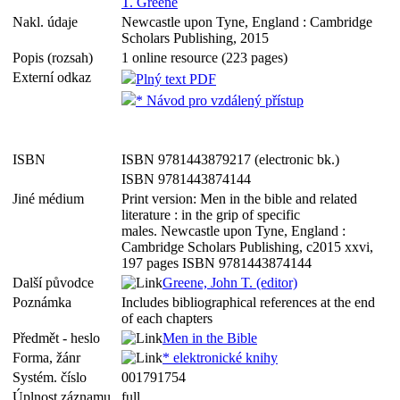
T. Greene
Nakl. údaje
Newcastle upon Tyne, England : Cambridge
Scholars Publishing, 2015
Popis (rozsah)
1 online resource (223 pages)
Externí odkaz
Plný text PDF
* Návod pro vzdálený přístup
ISBN
ISBN 9781443879217 (electronic bk.)
ISBN 9781443874144
Jiné médium
Print version: Men in the bible and related
literature : in the grip of specific
males. Newcastle upon Tyne, England :
Cambridge Scholars Publishing, c2015 xxvi,
197 pages ISBN 9781443874144
Další původce
Greene, John T. (editor)
Poznámka
Includes bibliographical references at the end
of each chapters
Předmět - heslo
Men in the Bible
Forma, žánr
* elektronické knihy
Systém. číslo
001791754
Úplnost záznamu
full