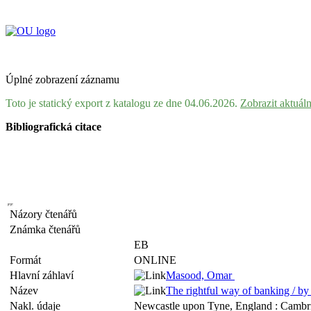
Úplné zobrazení záznamu
Toto je statický export z katalogu ze dne 04.06.2026.
Zobrazit aktuál
Bibliografická citace
Názory čtenářů
Známka čtenářů
EB
Formát
ONLINE
Hlavní záhlaví
Masood, Omar
Název
The rightful way of banking / 
Nakl. údaje
Newcastle upon Tyne, England : Cambri