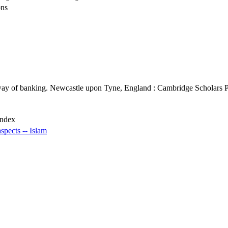
ons
way of banking. Newcastle upon Tyne, England : Cambridge Scholars Pu
index
spects -- Islam