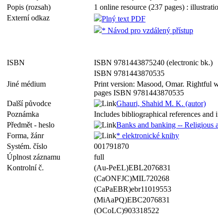
Popis (rozsah)
1 online resource (237 pages) : illustrati
Externí odkaz
Plný text PDF
* Návod pro vzdálený přístup
ISBN
ISBN 9781443875240 (electronic bk.)
ISBN 9781443870535
Jiné médium
Print version: Masood, Omar. Rightful 
pages ISBN 9781443870535
Další původce
Ghauri, Shahid M. K. (autor)
Poznámka
Includes bibliographical references and 
Předmět - heslo
Banks and banking -- Religious a
Forma, žánr
* elektronické knihy
Systém. číslo
001791870
Úplnost záznamu
full
Kontrolní č.
(Au-PeEL)EBL2076831
(CaONFJC)MIL720268
(CaPaEBR)ebr11019553
(MiAaPQ)EBC2076831
(OCoLC)903318522