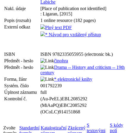
Labiche
Nakl. údaje
[Place of publication not identified]
: Ligaran, [2015]
Popis (rozsah)
1 online resource (182 pages)
Externí odkaz
Plný text PDF
* Návod pro vzdálený přístup
ISBN
ISBN 9782335055955 (electronic bk.)
Předmět - heslo
činohra
Předmět - heslo
Drama -- History and criticism -- 19th
century
Forma, žánr
* elektronické knihy
Systém. číslo
001792239
Úplnost záznamu
full
Kontrolní č.
(Au-PeEL)EBL2085292
(MiAaPQ)EBC2085292
(OCoLC)914151868
S
S kódy
Zvolte
Standardní
Katalogizační
Zkrácený
textovými
polí