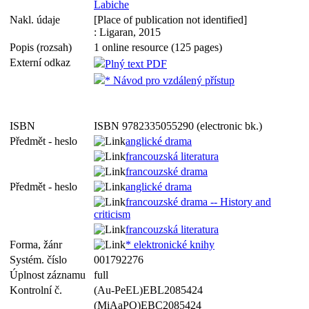
Labiche
Nakl. údaje
[Place of publication not identified]
: Ligaran, 2015
Popis (rozsah)
1 online resource (125 pages)
Externí odkaz
Plný text PDF
* Návod pro vzdálený přístup
ISBN
ISBN 9782335055290 (electronic bk.)
Předmět - heslo
anglické drama
francouzská literatura
francouzské drama
Předmět - heslo
anglické drama
francouzské drama -- History and
criticism
francouzská literatura
Forma, žánr
* elektronické knihy
Systém. číslo
001792276
Úplnost záznamu
full
Kontrolní č.
(Au-PeEL)EBL2085424
(MiAaPQ)EBC2085424