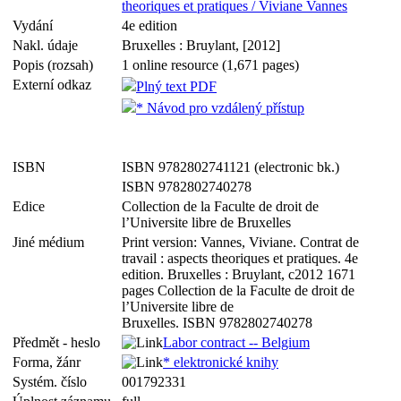
theoriques et pratiques / Viviane Vannes
Vydání
4e edition
Nakl. údaje
Bruxelles : Bruylant, [2012]
Popis (rozsah)
1 online resource (1,671 pages)
Externí odkaz
Plný text PDF
* Návod pro vzdálený přístup
ISBN
ISBN 9782802741121 (electronic bk.)
ISBN 9782802740278
Edice
Collection de la Faculte de droit de
l’Universite libre de Bruxelles
Jiné médium
Print version: Vannes, Viviane. Contrat de
travail : aspects theoriques et pratiques. 4e
edition. Bruxelles : Bruylant, c2012 1671
pages Collection de la Faculte de droit de
l’Universite libre de
Bruxelles. ISBN 9782802740278
Předmět - heslo
Labor contract -- Belgium
Forma, žánr
* elektronické knihy
Systém. číslo
001792331