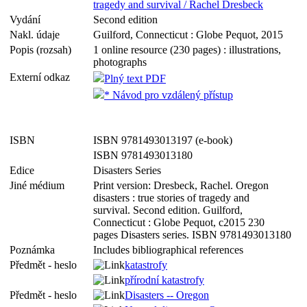
tragedy and survival / Rachel Dresbeck
Vydání
Second edition
Nakl. údaje
Guilford, Connecticut : Globe Pequot, 2015
Popis (rozsah)
1 online resource (230 pages) : illustrations,
photographs
Externí odkaz
Plný text PDF
* Návod pro vzdálený přístup
ISBN
ISBN 9781493013197 (e-book)
ISBN 9781493013180
Edice
Disasters Series
Jiné médium
Print version: Dresbeck, Rachel. Oregon
disasters : true stories of tragedy and
survival. Second edition. Guilford,
Connecticut : Globe Pequot, c2015 230
pages Disasters series. ISBN 9781493013180
Poznámka
Includes bibliographical references
Předmět - heslo
katastrofy
přírodní katastrofy
Předmět - heslo
Disasters -- Oregon