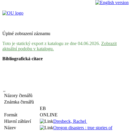
Úplné zobrazení záznamu
Toto je statický export z katalogu ze dne 04.06.2026.
Zobrazit
aktuální podobu v katalogu.
Bibliografická citace
Názory čtenářů
Známka čtenářů
EB
Formát
ONLINE
Hlavní záhlaví
Dresbeck, Rachel
Název
Oregon disasters : true stories of