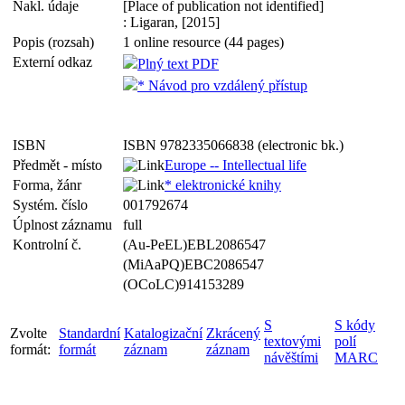
Nakl. údaje
[Place of publication not identified]
: Ligaran, [2015]
Popis (rozsah)
1 online resource (44 pages)
Externí odkaz
Plný text PDF
* Návod pro vzdálený přístup
ISBN
ISBN 9782335066838 (electronic bk.)
Předmět - místo
Europe -- Intellectual life
Forma, žánr
* elektronické knihy
Systém. číslo
001792674
Úplnost záznamu
full
Kontrolní č.
(Au-PeEL)EBL2086547
(MiAaPQ)EBC2086547
(OCoLC)914153289
S
S kódy
Zvolte
Standardní
Katalogizační
Zkrácený
textovými
polí
formát:
formát
záznam
záznam
návěštími
MARC