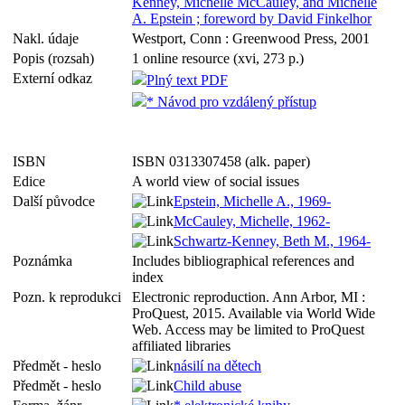
Kenney, Michelle McCauley, and Michelle
A. Epstein ; foreword by David Finkelhor
Nakl. údaje
Westport, Conn : Greenwood Press, 2001
Popis (rozsah)
1 online resource (xvi, 273 p.)
Externí odkaz
Plný text PDF
* Návod pro vzdálený přístup
ISBN
ISBN 0313307458 (alk. paper)
Edice
A world view of social issues
Další původce
Epstein, Michelle A., 1969-
McCauley, Michelle, 1962-
Schwartz-Kenney, Beth M., 1964-
Poznámka
Includes bibliographical references and
index
Pozn. k reprodukci
Electronic reproduction. Ann Arbor, MI :
ProQuest, 2015. Available via World Wide
Web. Access may be limited to ProQuest
affiliated libraries
Předmět - heslo
násilí na dětech
Předmět - heslo
Child abuse