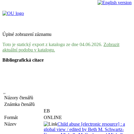
Úplné zobrazení záznamu
Toto je statický export z katalogu ze dne 04.06.2026.
Zobrazit
aktuální podobu v katalogu.
Bibliografická citace
Názory čtenářů
Známka čtenářů
EB
Formát
ONLINE
Název
Child abuse [electronic resource] : a
global view / edited by Beth M. Schwartz-