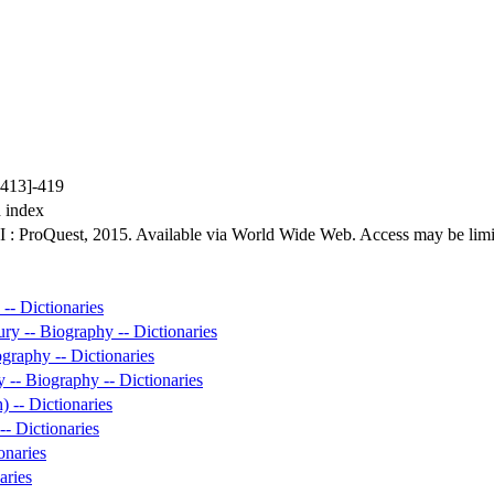
[413]-419
d index
 : ProQuest, 2015. Available via World Wide Web. Access may be limite
-- Dictionaries
ry -- Biography -- Dictionaries
raphy -- Dictionaries
y -- Biography -- Dictionaries
 -- Dictionaries
-- Dictionaries
onaries
aries