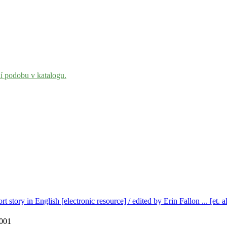
ní podobu v katalogu.
 story in English [electronic resource] / edited by Erin Fallon ... [et. a
2001