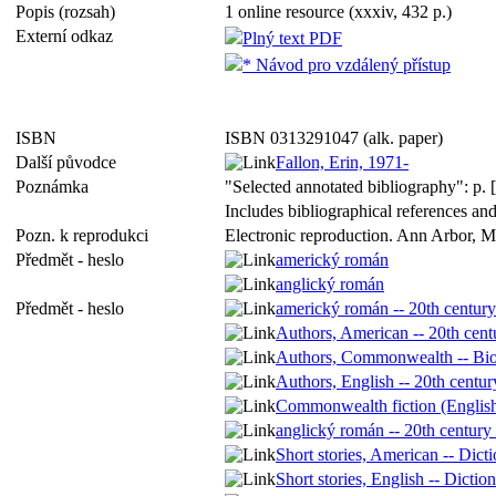
Popis (rozsah)
1 online resource (xxxiv, 432 p.)
Externí odkaz
Plný text PDF
* Návod pro vzdálený přístup
ISBN
ISBN 0313291047 (alk. paper)
Další původce
Fallon, Erin, 1971-
Poznámka
"Selected annotated bibliography": p. 
Includes bibliographical references an
Pozn. k reprodukci
Electronic reproduction. Ann Arbor, MI
Předmět - heslo
americký román
anglický román
Předmět - heslo
americký román -- 20th century 
Authors, American -- 20th centu
Authors, Commonwealth -- Biog
Authors, English -- 20th centur
Commonwealth fiction (English)
anglický román -- 20th century 
Short stories, American -- Dicti
Short stories, English -- Diction