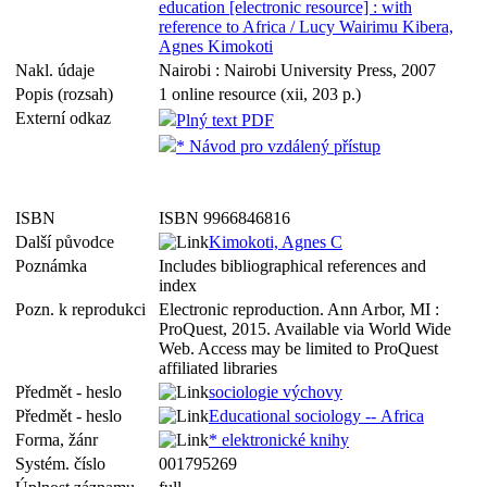
education [electronic resource] : with
reference to Africa / Lucy Wairimu Kibera,
Agnes Kimokoti
Nakl. údaje
Nairobi : Nairobi University Press, 2007
Popis (rozsah)
1 online resource (xii, 203 p.)
Externí odkaz
Plný text PDF
* Návod pro vzdálený přístup
ISBN
ISBN 9966846816
Další původce
Kimokoti, Agnes C
Poznámka
Includes bibliographical references and
index
Pozn. k reprodukci
Electronic reproduction. Ann Arbor, MI :
ProQuest, 2015. Available via World Wide
Web. Access may be limited to ProQuest
affiliated libraries
Předmět - heslo
sociologie výchovy
Předmět - heslo
Educational sociology -- Africa
Forma, žánr
* elektronické knihy
Systém. číslo
001795269