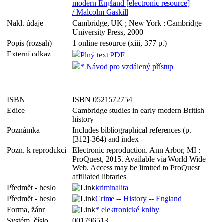
modern England [electronic resource]
/ Malcolm Gaskill
Nakl. údaje
Cambridge, UK ; New York : Cambridge
University Press, 2000
Popis (rozsah)
1 online resource (xiii, 377 p.)
Externí odkaz
Plný text PDF
* Návod pro vzdálený přístup
ISBN
ISBN 0521572754
Edice
Cambridge studies in early modern British
history
Poznámka
Includes bibliographical references (p.
[312]-364) and index
Pozn. k reprodukci
Electronic reproduction. Ann Arbor, MI :
ProQuest, 2015. Available via World Wide
Web. Access may be limited to ProQuest
affiliated libraries
Předmět - heslo
kriminalita
Předmět - heslo
Crime -- History -- England
Forma, žánr
* elektronické knihy
Systém. číslo
001796513