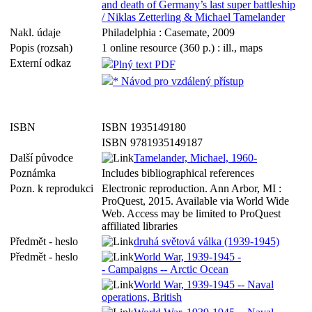
and death of Germany’s last super battleship
/ Niklas Zetterling & Michael Tamelander
Nakl. údaje
Philadelphia : Casemate, 2009
Popis (rozsah)
1 online resource (360 p.) : ill., maps
Externí odkaz
Plný text PDF
* Návod pro vzdálený přístup
ISBN
ISBN 1935149180
ISBN 9781935149187
Další původce
Tamelander, Michael, 1960-
Poznámka
Includes bibliographical references
Pozn. k reprodukci
Electronic reproduction. Ann Arbor, MI :
ProQuest, 2015. Available via World Wide
Web. Access may be limited to ProQuest
affiliated libraries
Předmět - heslo
druhá světová válka (1939-1945)
Předmět - heslo
World War, 1939-1945 -
- Campaigns -- Arctic Ocean
World War, 1939-1945 -- Naval
operations, British