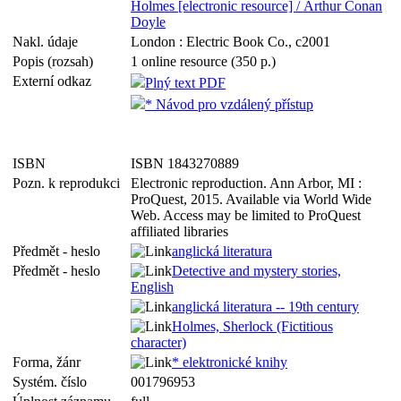
Holmes [electronic resource] / Arthur Conan
Doyle
Nakl. údaje
London : Electric Book Co., c2001
Popis (rozsah)
1 online resource (350 p.)
Externí odkaz
Plný text PDF
* Návod pro vzdálený přístup
ISBN
ISBN 1843270889
Pozn. k reprodukci
Electronic reproduction. Ann Arbor, MI :
ProQuest, 2015. Available via World Wide
Web. Access may be limited to ProQuest
affiliated libraries
Předmět - heslo
anglická literatura
Předmět - heslo
Detective and mystery stories,
English
anglická literatura -- 19th century
Holmes, Sherlock (Fictitious
character)
Forma, žánr
* elektronické knihy
Systém. číslo
001796953